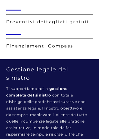
Preventivi dettagliati gratuiti
Finanziamenti Compass
Gestione legale del
sinistro
Ti supportiamo nella
gestione
completa del sinistro
con totale
disbrigo delle pratiche assicurative con
assistenza legale. Il nostro obiettivo è,
da sempre, manlevare il cliente da tutte
quelle incombenze legate alle pratiche
assicurative, in modo tale da far
risparmiare tempo e risorse, oltre che